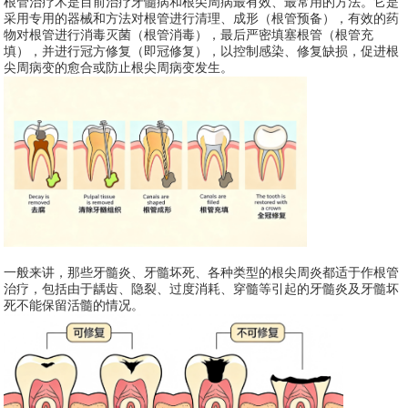
根管治疗术是目前治疗牙髓病和根尖周病最有效、最常用的方法。它是
采用专用的器械和方法对根管进行清理、成形（根管预备），有效的药
物对根管进行消毒灭菌（根管消毒），最后严密填塞根管（根管充
填），并进行冠方修复（即冠修复），以控制感染、修复缺损，促进根
尖周病变的愈合或防止根尖周病变发生。
一般来讲，那些牙髓炎、牙髓坏死、各种类型的根尖周炎都适于作根管
治疗，包括由于龋齿、隐裂、过度消耗、穿髓等引起的牙髓炎及牙髓坏
死不能保留活髓的情况。