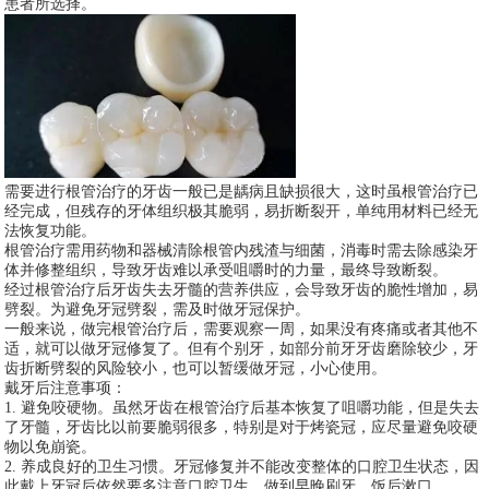
患者所选择。
需要进行根管治疗的牙齿一般已是龋病且缺损很大，这时虽根管治疗已
经完成，但残存的牙体组织极其脆弱，易折断裂开，单纯用材料已经无
法恢复功能。
根管治疗需用药物和器械清除根管内残渣与细菌，消毒时需去除感染牙
体并修整组织，导致牙齿难以承受咀嚼时的力量，最终导致断裂。
经过根管治疗后牙齿失去牙髓的营养供应，会导致牙齿的脆性增加，易
劈裂。为避免牙冠劈裂，需及时做牙冠保护。
一般来说，做完根管治疗后，需要观察一周，如果没有疼痛或者其他不
适，就可以做牙冠修复了。但有个别牙，如部分前牙牙齿磨除较少，牙
齿折断劈裂的风险较小，也可以暂缓做牙冠，小心使用。
戴牙后注意事项：
1. 避免咬硬物。虽然牙齿在根管治疗后基本恢复了咀嚼功能，但是失去
了牙髓，牙齿比以前要脆弱很多，特别是对于烤瓷冠，应尽量避免咬硬
物以免崩瓷。
2. 养成良好的卫生习惯。牙冠修复并不能改变整体的口腔卫生状态，因
此戴上牙冠后依然要多注意口腔卫生，做到早晚刷牙，饭后漱口。