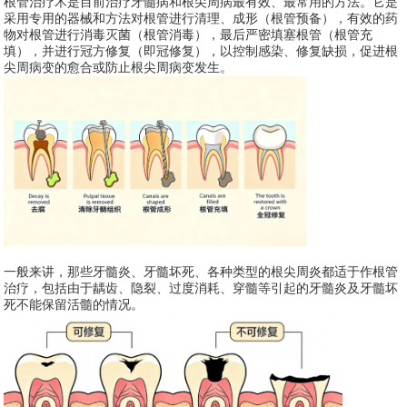
根管治疗术是目前治疗牙髓病和根尖周病最有效、最常用的方法。它是
采用专用的器械和方法对根管进行清理、成形（根管预备），有效的药
物对根管进行消毒灭菌（根管消毒），最后严密填塞根管（根管充
填），并进行冠方修复（即冠修复），以控制感染、修复缺损，促进根
尖周病变的愈合或防止根尖周病变发生。
一般来讲，那些牙髓炎、牙髓坏死、各种类型的根尖周炎都适于作根管
治疗，包括由于龋齿、隐裂、过度消耗、穿髓等引起的牙髓炎及牙髓坏
死不能保留活髓的情况。