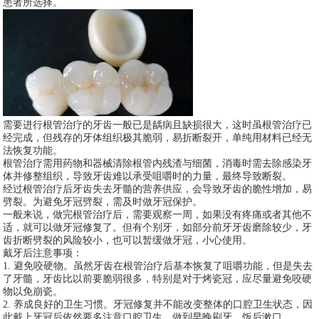
患者所选择。
需要进行根管治疗的牙齿一般已是龋病且缺损很大，这时虽根管治疗已
经完成，但残存的牙体组织极其脆弱，易折断裂开，单纯用材料已经无
法恢复功能。
根管治疗需用药物和器械清除根管内残渣与细菌，消毒时需去除感染牙
体并修整组织，导致牙齿难以承受咀嚼时的力量，最终导致断裂。
经过根管治疗后牙齿失去牙髓的营养供应，会导致牙齿的脆性增加，易
劈裂。为避免牙冠劈裂，需及时做牙冠保护。
一般来说，做完根管治疗后，需要观察一周，如果没有疼痛或者其他不
适，就可以做牙冠修复了。但有个别牙，如部分前牙牙齿磨除较少，牙
齿折断劈裂的风险较小，也可以暂缓做牙冠，小心使用。
戴牙后注意事项：
1. 避免咬硬物。虽然牙齿在根管治疗后基本恢复了咀嚼功能，但是失去
了牙髓，牙齿比以前要脆弱很多，特别是对于烤瓷冠，应尽量避免咬硬
物以免崩瓷。
2. 养成良好的卫生习惯。牙冠修复并不能改变整体的口腔卫生状态，因
此戴上牙冠后依然要多注意口腔卫生，做到早晚刷牙，饭后漱口。