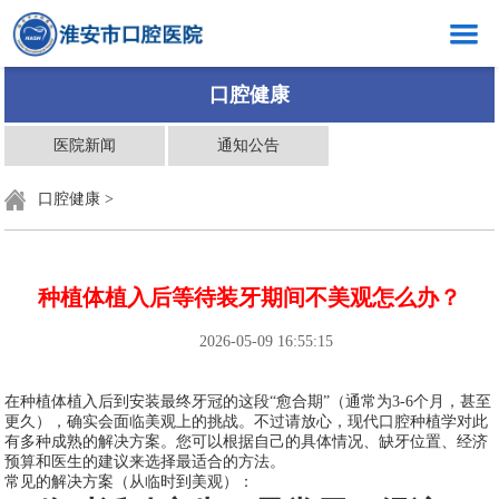
网站首页
口腔健康
医院概况
医院新闻
通知公告
新闻中心
口腔健康
>
口腔健康
科室介绍
种植体植入后等待装牙期间不美观怎么办？
创岗创号
2026-05-09 16:55:15
医生介绍
在种植体植入后到安装最终牙冠的这段“愈合期”（通常为3-6个月，甚至
就医指南
更久），确实会面临美观上的挑战。不过请放心，现代口腔种植学对此
有多种成熟的解决方案。您可以根据自己的具体情况、缺牙位置、经济
党群工作
预算和医生的建议来选择最适合的方法。
常见的解决方案（从临时到美观）：