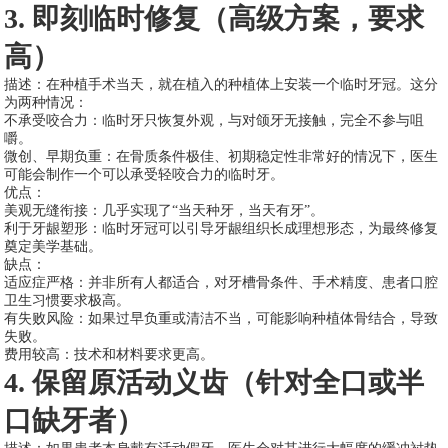
3. 即刻临时修复（高级方案，要求
高）
描述：在种植手术当天，就在植入的种植体上安装一个临时牙冠。这分
为两种情况：
不承受咬合力：临时牙只恢复外观，与对颌牙无接触，完全不参与咀
嚼。
微创、早期负重：在骨质条件极佳、初期稳定性非常好的情况下，医生
可能会制作一个可以承受轻咬合力的临时牙。
优点：
美观无缝衔接：几乎实现了“当天种牙，当天有牙”。
利于牙龈塑形：临时牙冠可以引导牙龈组织长成理想形态，为最终修复
奠定美学基础。
缺点：
适应症严格：并非所有人都适合，对牙槽骨条件、手术精度、患者口腔
卫生习惯要求极高。
有失败风险：如果过早负重或清洁不当，可能影响种植体骨结合，导致
失败。
费用较高：技术和材料要求更高。
4. 保留原活动义齿（针对全口或半
口缺牙者）