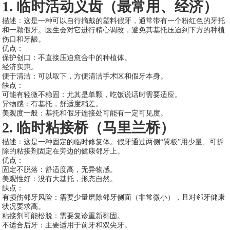
1. 临时活动义齿（最常用、经济）
描述：这是一种可以自行摘戴的塑料假牙，通常带有一个粉红色的牙托
和一颗假牙。医生会对它进行精心调改，避免其基托压迫到下方的种植
伤口和牙龈。
优点：
保护创口：不直接压迫愈合中的种植体。
经济实惠。
便于清洁：可以取下，方便清洁手术区和假牙本身。
缺点：
可能有轻微不稳固：尤其是单颗，吃饭说话时需要适应。
异物感：有基托，舒适度稍差。
美观度一般：基托和假牙连接处可能有一定可见度。
2. 临时粘接桥（马里兰桥）
描述：这是一种固定的临时修复体。假牙通过两侧“翼板”用少量、可拆
除的粘接剂固定在旁边的健康邻牙上。
优点：
固定不脱落：舒适度高，无异物感。
美观性好：没有大基托，形态自然。
缺点：
有损伤邻牙风险：需要少量磨除邻牙侧面（非常微小），且对邻牙健康
状况要求高。
粘接剂可能松脱：需要复诊重新黏固。
不适合后牙：主要适用于前牙和双尖牙。