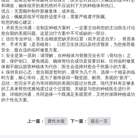
描述：如果患者本身戴有活动假牙，医生会对其进行大幅度的缓冲衬垫
和调改，确保假牙的基托绝对不压迫到下方的种植体和伤口。
优点：无需额外制作新修复体，成本低。
缺点：佩戴原假牙可能舒适度不佳，需要严格遵守医嘱。
给您的核心建议：
1. 术前充分沟通：在制定种植方案时，一定要主动和您的主治医生讨论
愈合期的美观问题。这是治疗方案中不可或缺的一部分。
2. 信任专业评估：医生会根据您缺牙的位置（前牙还是后牙）、骨质条
件、手术方案（是否植骨）、口腔卫生状况以及经济预算，为您推荐最
安全、最合适的临时修复方案。
3. 安全是第一原则：请理解，在种植体与骨骼完全长牢（骨结合）之
前，保护创口、避免感染、确保骨结合成功是首要目标。任何临时修复
体都不能以损害种植体为代价。医生会选择对愈合干扰最小的方案。
4. 保持良好心态：愈合期是暂时的，通常为几个月。选择一个稳妥的临
时方案，耐心等待，是为了最终获得一颗坚固、耐用、美观的“新牙”。
总结：您完全不必为等待期间的美观问题过分焦虑。现代牙科有足够多
的工具来帮您优雅地度过这个过渡期。关键是与您的种植医生进行开
放、详细的沟通，共同选择一个既满足美观需求，又绝对保障种植成功
的个性化方案。
上一篇：
​囊性水瘤
下一篇：
最后一页