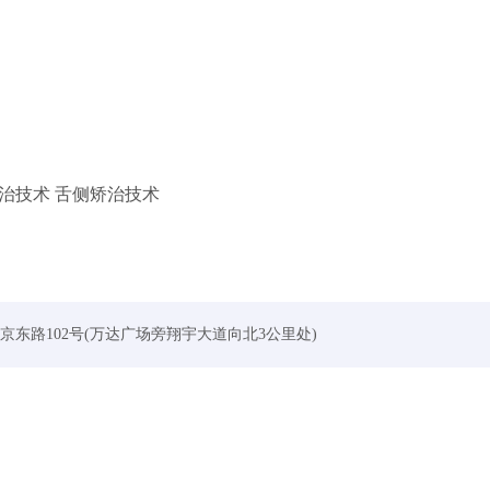
治技术 舌侧矫治技术
：淮阴区北京东路102号(万达广场旁翔宇大道向北3公里处)