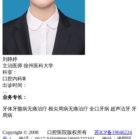
刘静婷
主治医师 徐州医科大学
科室：
口腔内科Ⅲ
出诊时间：
…
业务专长：
牙体牙髓病无痛治疗 根尖周病无痛治疗 全口牙病 超声洁牙 牙
周病
Copyright © 2008 口腔医院版权所有
苏ICP备19046224
号-1
电话： 0517-84569966|18005237191 地址：淮阴区